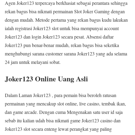
Agen Joker123 terpercaya berkhasiat sebagai perantara sehingga
rekan bagus bisa nikmati permainan Slot Joker Gaming dengan
dengan mudah. Metode pertama yang rekan bagus kudu lakukan
ialah registrasi Joker123 slot untuk bisa mempunyai account
Joker123 dan login Joker123 secara pesat. Absensi daftar
Joker123 pun benar-benar mudah, rekan bagus bisa seketika
menghubungi sarana customer sarana Joker123 yang ada selama
24 jam untuk melayani sobat.
Joker123 Online Uang Asli
Dalam Laman Joker123 , para pemain bisa beroleh ratusan
permainan yang mencakup slot online, live casino, tembak ikan,
dan game arcade. Dengan cuma Mengenakan satu user id saja
sebab itu kalian udah bisa nikmati game Joker123 casino dan
Joker123 slot secara enteng lewat perangkat yang paling